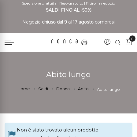
Spedizione gratuita
|
Reso gratuito
|
Ritiro in negozio
SALDI FINO AL -50%
Negozio
chiuso dal 9 al 17 agosto
compresi
0
Car
Abito lungo
Home
Saldi
Donna
Abito
Abito lungo
Non è stato trovato alcun prodotto