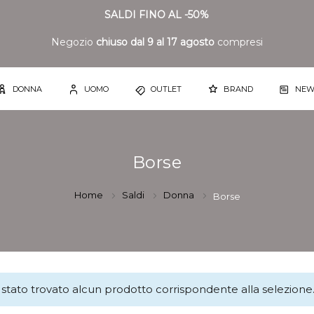
SALDI FINO AL -50%
Negozio
chiuso dal 9 al 17 agosto
compresi
DONNA
UOMO
OUTLET
BRAND
NEW
Borse
Home
Saldi
Donna
Borse
stato trovato alcun prodotto corrispondente alla selezione