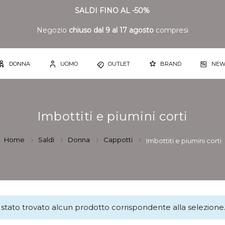
SALDI FINO AL -50%
Negozio
chiuso dal 9 al 17 agosto
compresi
DONNA
UOMO
OUTLET
BRAND
NEW
Imbottiti e piumini corti
Home
Saldi
Donna
Cappotti
Imbottiti e piumini corti
stato trovato alcun prodotto corrispondente alla selezione