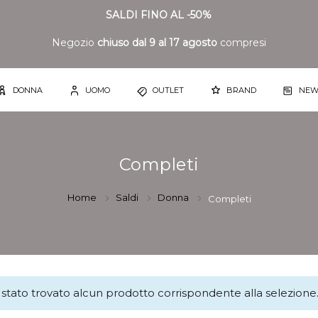
SALDI FINO AL -50%
Negozio
chiuso dal 9 al 17 agosto
compresi
DONNA
UOMO
OUTLET
BRAND
NEW
Completi
Home
Saldi
Donna
Completi
stato trovato alcun prodotto corrispondente alla selezione