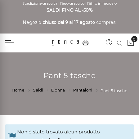
Spedizione gratuita
|
Reso gratuito
|
Ritiro in negozio
SALDI FINO AL -50%
Negozio
chiuso dal 9 al 17 agosto
compresi
0
Car
Pant 5 tasche
Home
Saldi
Donna
Pantaloni
Pant 5 tasche
Non è stato trovato alcun prodotto