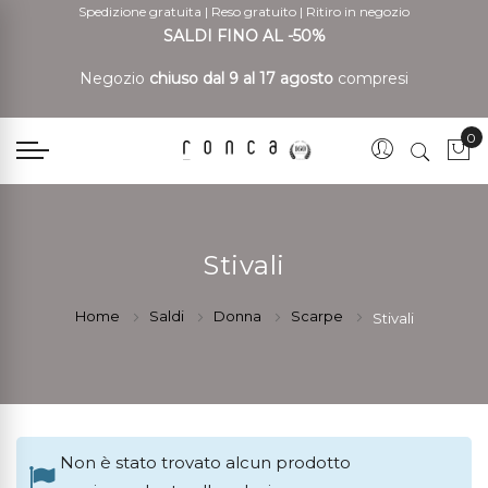
Spedizione gratuita
|
Reso gratuito
|
Ritiro in negozio
SALDI FINO AL -50%
Negozio
chiuso dal 9 al 17 agosto
compresi
0
Car
Stivali
Home
Saldi
Donna
Scarpe
Stivali
Non è stato trovato alcun prodotto