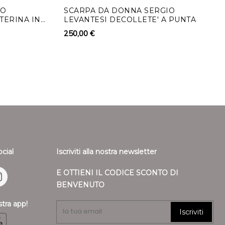
 di pagamento. In tale caso saranno a carico del cliente
IO
SCARPA DA DONNA SERGIO
TERINA IN
LEVANTESI DECOLLETE' A PUNTA
i derivanti dal diverso mezzo di pagamento scelto. Il
250,00 €
so fino al ricevimento dei beni oppure fino allíavvenuta
 cliente di aver rispedito i beni.
arsi tramite bonifico bancario il Cliente deve indicare anche
cessarie per restituire le somme corrisposte
ile solo della diminuzione del valore dei beni risultante da una
ella necessaria per stabilire la natura, le caratteristiche e il
ocial
Iscriviti alla nostra newsletter
E OTTIENI IL CODICE SCONTO DI
BENVENUTO
stra app!
Iscriviti