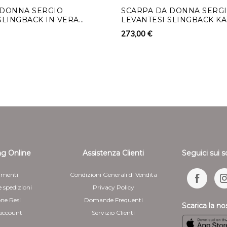
rimborso su diverso mezzo
 DONNA SERGIO
SCARPA DA DONNA SERG
SLINGBACK IN VERA
LEVANTESI SLINGBACK KA
eventuali costi aggiuntiv
TTO RAFFIA
VERA PELLE
273,00 €
rimborso può essere sospe
dimostrazione da parte del
Per il rimborso da effettu
le coordinate bancarie ne
5 - Il cliente è responsab
manipolazione diversa da qu
funzionamento dei beni
g Online
Assistenza Clienti
Seguici sui s
menti
Condizioni Generali di Vendita
e spedizioni
Privacy Policy
one Resi
Domande Frequenti
Scarica la no
 account
Servizio Clienti