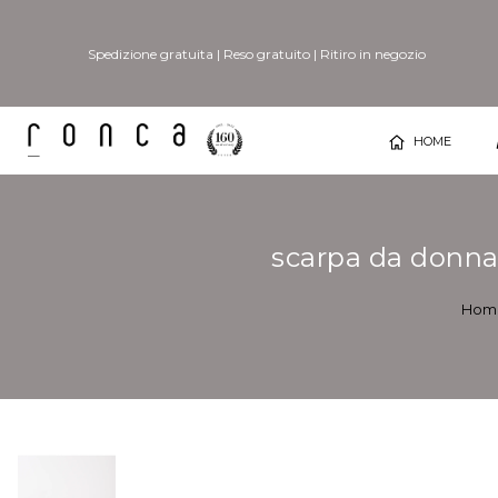
Spedizione gratuita
|
Reso gratuito
|
Ritiro in negozio
HOME
scarpa da donna 
Hom
Vai
Vai
alla
all'inizio
fine
della