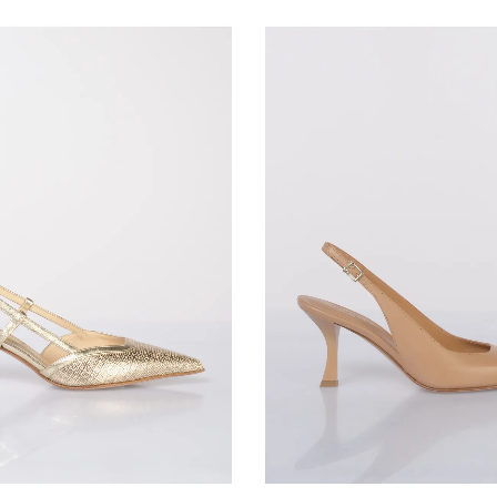
la merce per scopi non rife
l'acquisto indicando nel 
IVA), è possibile recedere
giorni dal ricevimento de
3. Per esercitare tale diri
esplicita, anche tramite ma
1862 srl invierà al clien
Proseguendo dichiaro di 
che contiene un numero d
dell'involucro in cui verr
1862 srl , senza indebito r
recesso.
4 - Al cliente che recede, 
rimborsati i pagamenti ef
dei costi supplementari d
diverso dal tipo meno cos
in ogni caso non oltre 14 
recedere. Detti rimborsi 
pagamento usato per la tra