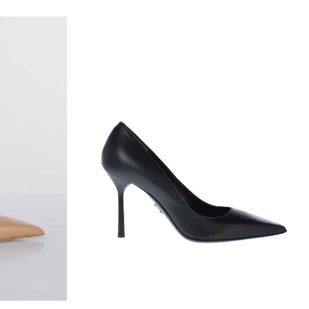
ribili alla propria attività professionale, ovvero non effettua
modulo d'ordine a Ronca 1862 srl un riferimento di Partita
 dal contratto di acquisto per qualsiasi motivo entro 14
lla merce.
tto, è sufficiente che il Cliente invii una dichiarazione
il, della intenzione di avvalersi del diritto di recesso. Ronca
te via mail un modulo cartaceo che dovrà essere stampato e
aver letto
l'informativa sulla privacy
i autorizzazione che dovrà essere attaccato all'esterno
à collocato fisicamente il prodotto e fatto pervenire a Ronca
itardo, entro 14 giorni lavorativi dall'autorizzazione al
per i prodotti coperti da diritto di recesso, saranno
fettuati, comprensivi dei costi di consegna (ad eccezione
erivanti dalla eventuale scelta di un tipo di consegna
toso di consegna standard offerta), senza indebito ritardo e
giorni da quando Ronca 1862 srl riceve la decisione di
saranno effettuati utilizzando lo stesso mezzo di
nsazione iniziale, salvo che il cliente non richieda il