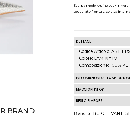
Scarpa modello slingback in vera pe
squadrato frontale, soletta intern
DETTAGLI
Codice Articolo: ART: ER
Colore: LAMINATO
Composizione: 100% V
INFORMAZIONI SULLA SPEDIZION
Le spedizioni standard I
MAGGIORI INFO?
spedizione standard costa
RESI O RIMBORSI
costi di spedizione al di fu
automaticamente in base a
ER BRAND
DIRITTO DI RECESSO 1 - 
Brand
SERGIO LEVANTESI
momento del checkout.
2014, n. 21 per tutti i pro
condizioni di vendita .
Ronca 1862 srl, se il Cli