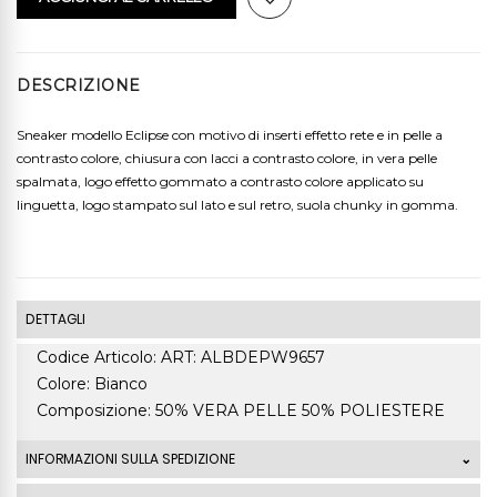
DESCRIZIONE
Sneaker modello Eclipse con motivo di inserti effetto rete e in pelle a
contrasto colore, chiusura con lacci a contrasto colore, in vera pelle
spalmata, logo effetto gommato a contrasto colore applicato su
linguetta, logo stampato sul lato e sul retro, suola chunky in gomma.
DETTAGLI
Codice Articolo: ART: ALBDEPW9657
Colore: Bianco
Composizione: 50% VERA PELLE 50% POLIESTERE
INFORMAZIONI SULLA SPEDIZIONE
Le spedizioni standard Italia di ordini che superano