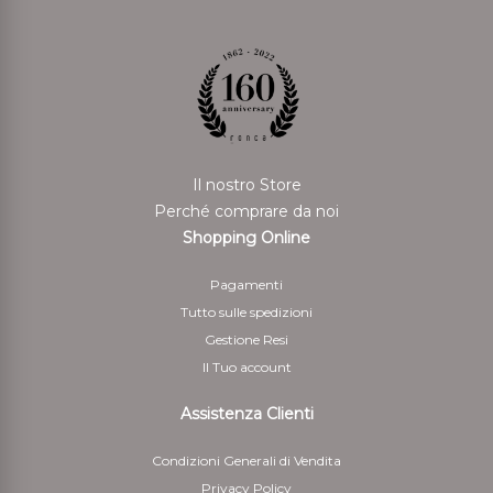
cliente eventuali costi aggiuntivi derivanti dal diverso
mezzo di pagamento scelto. Il rimborso può essere
sospeso fino al ricevimento dei beni oppure fino
allíavvenuta dimostrazione da parte del cliente di aver
rispedito i beni.
Per il rimborso da effettuarsi tramite bonifico bancario
Il nostro Store
il Cliente deve indicare anche le coordinate bancarie
Perché comprare da noi
necessarie per restituire le somme corrisposte
Shopping Online
5 - Il cliente è responsabile solo della diminuzione del
Pagamenti
valore dei beni risultante da una manipolazione diversa
Tutto sulle spedizioni
da quella necessaria per stabilire la natura, le
Gestione Resi
caratteristiche e il funzionamento dei beni
Il Tuo account
Assistenza Clienti
Condizioni Generali di Vendita
Privacy Policy