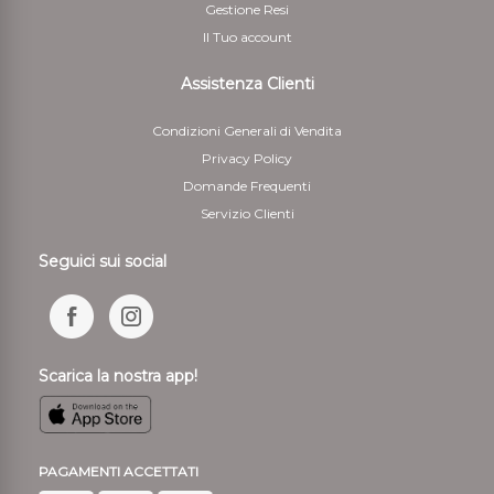
Gestione Resi
da quella necessaria per stabilire la natura, le
Il Tuo account
caratteristiche e il funzionamento dei beni
Assistenza Clienti
Condizioni Generali di Vendita
Privacy Policy
Domande Frequenti
Servizio Clienti
Seguici sui social
Scarica la nostra app!
PAGAMENTI ACCETTATI