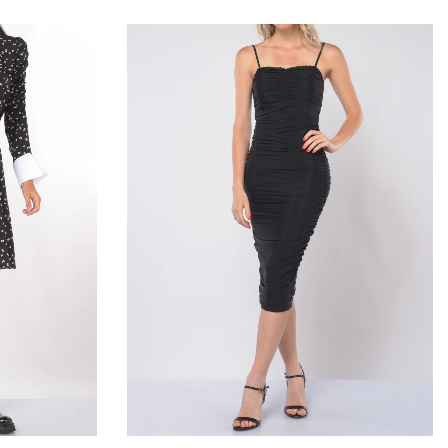
giorni da quando Ronca 1862 srl riceve la decisione di
saranno effettuati utilizzando lo stesso mezzo di
nsazione iniziale, salvo che il cliente non richieda il
 di pagamento. In tale caso saranno a carico del cliente
i derivanti dal diverso mezzo di pagamento scelto. Il
so fino al ricevimento dei beni oppure fino allíavvenuta
 cliente di aver rispedito i beni.
arsi tramite bonifico bancario il Cliente deve indicare anche
cessarie per restituire le somme corrisposte
ile solo della diminuzione del valore dei beni risultante da una
ella necessaria per stabilire la natura, le caratteristiche e il