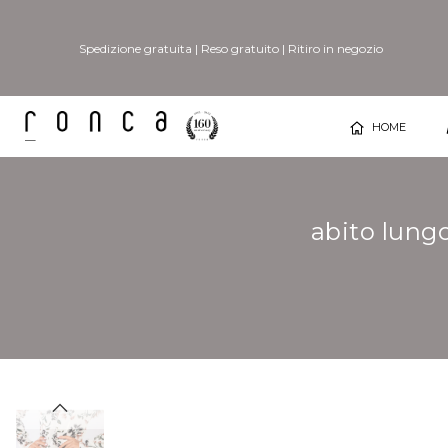
Spedizione gratuita
|
Reso gratuito
|
Ritiro in negozio
HOME
abito lung
Vai
Vai
alla
all'inizio
fine
della