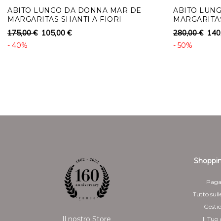
ABITO LUNGO DA DONNA MAR DE
ABITO LUN
MARGARITAS SHANTI A FIORI
MARGARITAS
SPACCO
175,00 €
105,00 €
280,00 €
140
- 40%
- 50%
Shoppin
Paga
Tutto sull
Gesti
Il nostro Store
Il Tuo