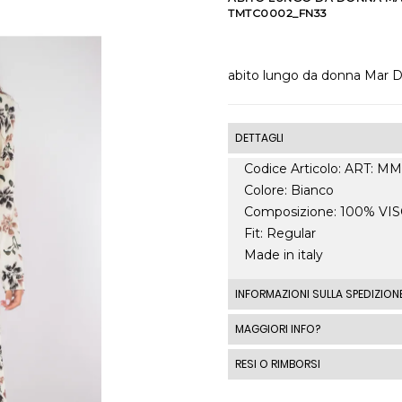
TMTC0002_FN33
abito lungo da donna Mar De
DETTAGLI
Codice Articolo: ART:
Colore: Bianco
Composizione: 100% VI
Fit: Regular
Made in italy
INFORMAZIONI SULLA SPEDIZION
Le spedizioni standard I
MAGGIORI INFO?
spedizione standard costa
RESI O RIMBORSI
costi di spedizione al di fu
automaticamente in base a
DIRITTO DI RECESSO 1 - 