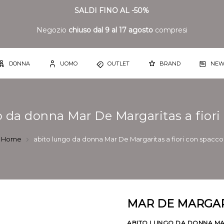
SALDI FINO AL -50%
Negozio
chiuso dal 9 al 17 agosto
compresi
DONNA
UOMO
OUTLET
BRAND
NEW
o da donna Mar De Margaritas a fiori
Home
abito lungo da donna Mar De Margaritas a fiori con spacco
MAR DE MARGAR
ABITO LUNGO DA DONNA MA