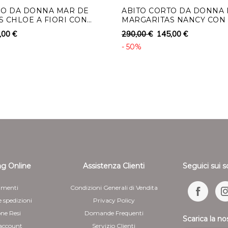
GO DA DONNA MAR DE
ABITO CORTO DA DONNA
 CHLOE A FIORI CON
MARGARITAS NANCY CON 
POLSI
,00 €
290,00 €
145,00 €
- 50%
g Online
Assistenza Clienti
Seguici sui s
menti
Condizioni Generali di Vendita
e spedizioni
Privacy Policy
one Resi
Domande Frequenti
Scarica la no
 account
Servizio Clienti