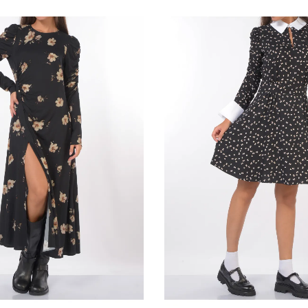
in ogni caso non oltre 14 
recedere. Detti rimborsi 
pagamento usato per la tra
rimborso su diverso mezzo
eventuali costi aggiuntiv
rimborso può essere sospe
dimostrazione da parte del
Per il rimborso da effettu
le coordinate bancarie ne
5 - Il cliente è responsab
manipolazione diversa da qu
funzionamento dei beni