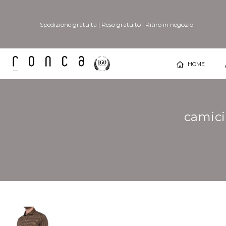
Spedizione gratuita
|
Reso gratuito
|
Ritiro in negozio
HOME
camici
Vai
Vai
alla
all'inizio
fine
della