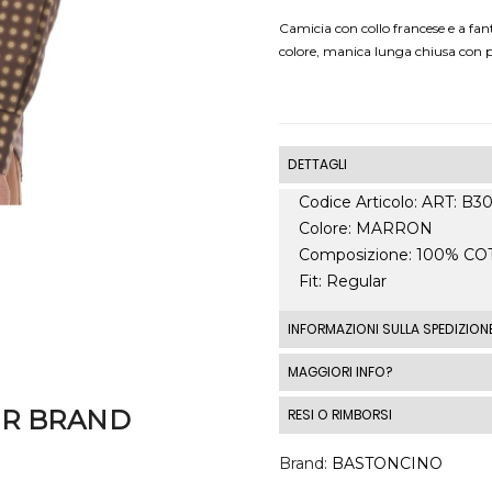
Camicia con collo francese e a fant
colore, manica lunga chiusa con po
DETTAGLI
Codice Articolo: ART: B3
Colore: MARRON
Composizione: 100% C
Fit: Regular
INFORMAZIONI SULLA SPEDIZION
Le spedizioni standard I
MAGGIORI INFO?
spedizione standard costa
ER BRAND
RESI O RIMBORSI
costi di spedizione al di fu
automaticamente in base a
DIRITTO DI RECESSO 1 - 
Brand
BASTONCINO
momento del checkout.
2014, n. 21 per tutti i pro