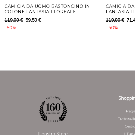
CAMICIA DA UOMO BASTONCINO IN
CAMICIA D
COTONE FANTASIA FLOREALE
FANTASIA 
FRANCESE
119,00 €
59,50 €
119,00 €
71,
- 50%
- 40%
Shoppin
Paga
Tutto sull
Gesti
Il nostro Store
Il Tuo