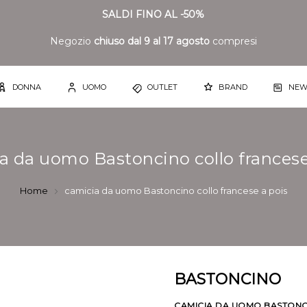
SALDI FINO AL -50%
Negozio
chiuso dal 9 al 17 agosto
compresi
DONNA
UOMO
OUTLET
BRAND
NEW
a da uomo Bastoncino collo francese
Home
camicia da uomo Bastoncino collo francese a pois
BASTONCINO
CAMICIA DA UOMO BASTONC