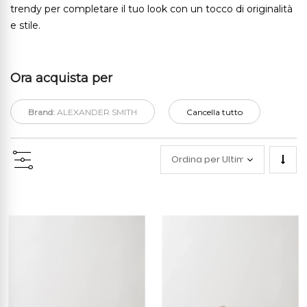
trendy per completare il tuo look con un tocco di originalità
e stile.
Ora acquista per
Brand:
ALEXANDER SMITH
Cancella tutto
Impo
la
direz
cresc