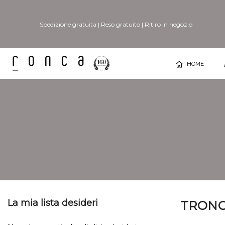
Spedizione gratuita
|
Reso gratuito
|
Ritiro in negozio
HOME
La mia lista desideri
TRONC