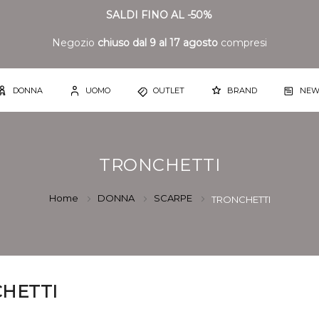
SALDI FINO AL -50%
Negozio
chiuso dal 9 al 17 agosto
compresi
DONNA
UOMO
OUTLET
BRAND
NEW
TRONCHETTI
Home
DONNA
SCARPE
TRONCHETTI
HETTI