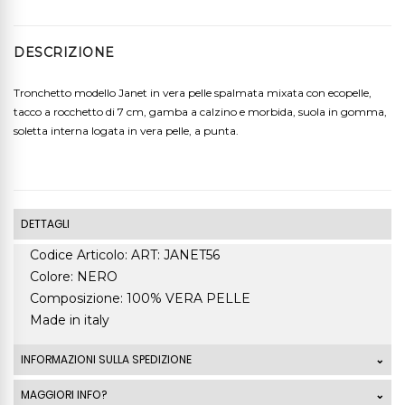
DESCRIZIONE
Tronchetto modello Janet in vera pelle spalmata mixata con ecopelle,
tacco a rocchetto di 7 cm, gamba a calzino e morbida, suola in gomma,
soletta interna logata in vera pelle, a punta.
DETTAGLI
Codice Articolo: ART: JANET56
Colore: NERO
Composizione: 100% VERA PELLE
Made in italy
INFORMAZIONI SULLA SPEDIZIONE
Le spedizioni standard Italia di ordini che superano
MAGGIORI INFO?