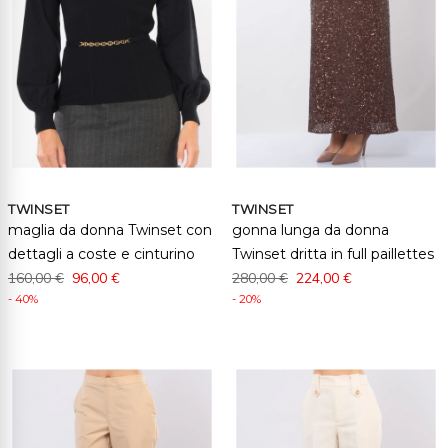
TWINSET
TWINSET
maglia da donna Twinset con
gonna lunga da donna
dettagli a coste e cinturino
Twinset dritta in full paillettes
160,00 €
96,00 €
280,00 €
224,00 €
- 40%
- 20%