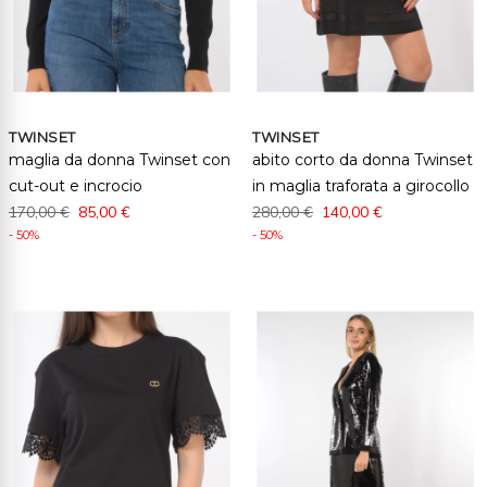
TWINSET
TWINSET
maglia da donna Twinset con
abito corto da donna Twinset
cut-out e incrocio
in maglia traforata a girocollo
170,00 €
85,00 €
280,00 €
140,00 €
- 50%
- 50%