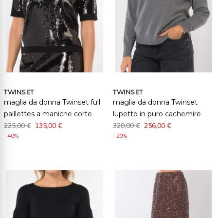
TWINSET
TWINSET
maglia da donna Twinset full
maglia da donna Twinset
paillettes a maniche corte
lupetto in puro cachemire
225,00 €
135,00 €
320,00 €
256,00 €
- 40%
- 20%