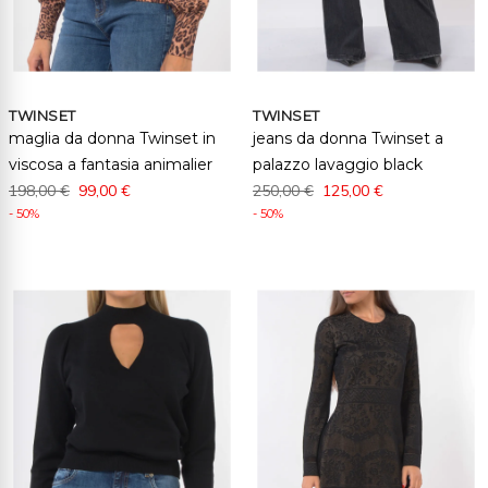
TWINSET
TWINSET
maglia da donna Twinset in
jeans da donna Twinset a
viscosa a fantasia animalier
palazzo lavaggio black
198,00 €
99,00 €
250,00 €
125,00 €
- 50%
- 50%