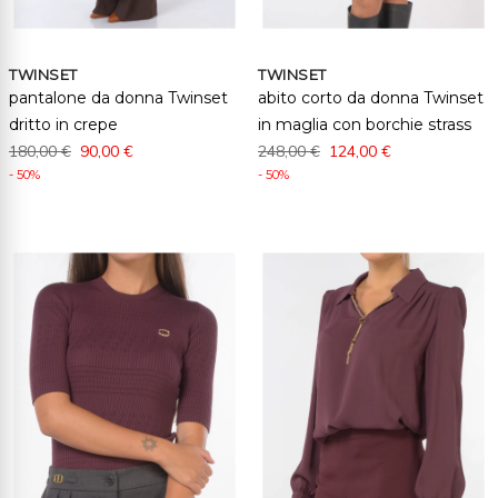
TWINSET
TWINSET
pantalone da donna Twinset
abito corto da donna Twinset
dritto in crepe
in maglia con borchie strass
180,00 €
90,00 €
248,00 €
124,00 €
- 50%
- 50%