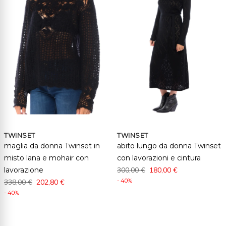
TWINSET
TWINSET
maglia da donna Twinset in
abito lungo da donna Twinset
misto lana e mohair con
con lavorazioni e cintura
lavorazione
300,00 €
180,00 €
- 40%
338,00 €
202,80 €
- 40%