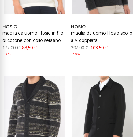
HOSIO
HOSIO
maglia da uomo Hosio in filo
maglia da uomo Hosio scollo
di cotone con collo serafino
a V doppiata
177,00 €
88,50 €
207,00 €
103,50 €
- 50%
- 50%