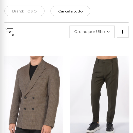
Brand:
HOSIO
Cancella tutto
Impo
la
direz
cresc