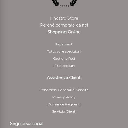
allíavvenuta dimostrazione da parte del cliente di aver
rispedito i beni.
Il nostro Store
Per il rimborso da effettuarsi tramite bonifico bancario
Perché comprare da noi
il Cliente deve indicare anche le coordinate bancarie
Shopping Online
necessarie per restituire le somme corrisposte
Pagamenti
5 - Il cliente è responsabile solo della diminuzione del
Tutto sulle spedizioni
valore dei beni risultante da una manipolazione diversa
Gestione Resi
da quella necessaria per stabilire la natura, le
Il Tuo account
caratteristiche e il funzionamento dei beni
Assistenza Clienti
Condizioni Generali di Vendita
Privacy Policy
Domande Frequenti
Servizio Clienti
Seguici sui social