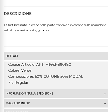
DESCRIZIONE
T Shirt bitessuto in crepe nella parte frontale e in cotone sulle maniche e
sul retro, manica corta, girocollo.
DETTAGLI
Codice Articolo: ART: M1663-890180
Colore: Verde
Composizione: 50% COTONE 50% MODAL
Fit: Regular
INFORMAZIONI SULLA SPEDIZIONE
Le spedizioni standard Italia di ordini che superano
MAGGIORI INFO?
99,00 Euro sono GRATUITE. La spedizione standard