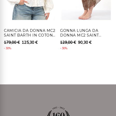
fisicamente il prodotto e fatto pervenire a Ronca 1862
srl , senza indebito ritardo, entro 14 giorni lavorativi
dall'autorizzazione al recesso.
4 - Al cliente che recede, per i prodotti coperti da
CAMICIA DA DONNA MC2
GONNA LUNGA DA
diritto di recesso, saranno rimborsati i pagamenti
SAINT BARTH IN COTONE
DONNA MC2 SAINT
effettuati, comprensivi dei costi di consegna (ad
CON RICAMI
BARTH PAREO
179,00 €
125,30 €
129,00 €
90,30 €
ANIMALIER
eccezione dei costi supplementari derivanti dalla
- 30%
- 30%
eventuale scelta di un tipo di consegna diverso dal tipo
meno costoso di consegna standard offerta), senza
indebito ritardo e in ogni caso non oltre 14 giorni da
quando Ronca 1862 srl riceve la decisione di recedere.
Detti rimborsi saranno effettuati utilizzando lo stesso
mezzo di pagamento usato per la transazione iniziale,
salvo che il cliente non richieda il rimborso su diverso
mezzo di pagamento. In tale caso saranno a carico del
cliente eventuali costi aggiuntivi derivanti dal diverso
mezzo di pagamento scelto. Il rimborso può essere
sospeso fino al ricevimento dei beni oppure fino