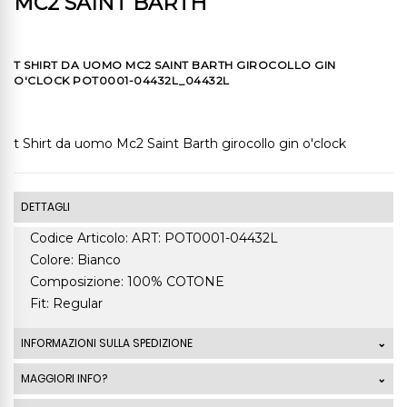
MC2 SAINT BARTH
T SHIRT DA UOMO MC2 SAINT BARTH GIROCOLLO GIN
O'CLOCK POT0001-04432L_04432L
t Shirt da uomo Mc2 Saint Barth girocollo gin o'clock
DETTAGLI
Codice Articolo: ART: POT0001-04432L
Colore: Bianco
Composizione: 100% COTONE
Fit: Regular
INFORMAZIONI SULLA SPEDIZIONE
Le spedizioni standard Italia di ordini che superano
MAGGIORI INFO?
99,00 Euro sono GRATUITE. La spedizione standard