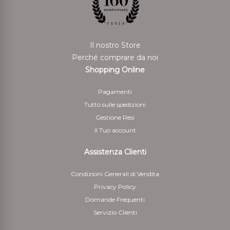
allíavvenuta dimostrazione da parte del cliente di aver
rispedito i beni.
Per il rimborso da effettuarsi tramite bonifico bancario
Il nostro Store
il Cliente deve indicare anche le coordinate bancarie
Perché comprare da noi
necessarie per restituire le somme corrisposte
Shopping Online
5 - Il cliente è responsabile solo della diminuzione del
Pagamenti
valore dei beni risultante da una manipolazione diversa
Tutto sulle spedizioni
da quella necessaria per stabilire la natura, le
Gestione Resi
caratteristiche e il funzionamento dei beni
Il Tuo account
Assistenza Clienti
Condizioni Generali di Vendita
Privacy Policy
Domande Frequenti
Servizio Clienti