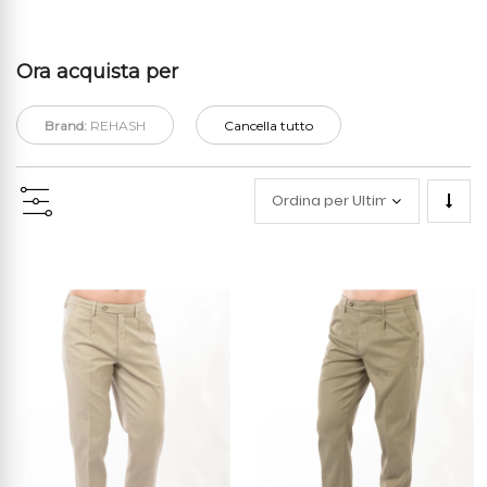
Ora acquista per
Brand:
REHASH
Cancella tutto
Impo
la
direz
cresc