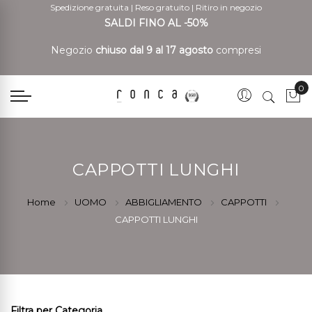
Spedizione gratuita
|
Reso gratuito
|
Ritiro in negozio
SALDI FINO AL -50%
Negozio
chiuso dal 9 al 17 agosto
compresi
0
Car
CAPPOTTI LUNGHI
Home
UOMO
ABBIGLIAMENTO
CAPPOTTI
CAPPOTTI LUNGHI
Filtra per Categoria