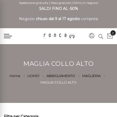
Spedizione gratuita
|
Reso gratuito
|
Ritiro in negozio
SALDI FINO AL -50%
Negozio
chiuso dal 9 al 17 agosto
compresi
0
Car
MAGLIA COLLO ALTO
Home
UOMO
ABBIGLIAMENTO
MAGLIERIA
MAGLIA COLLO ALTO
Filtra per Categoria