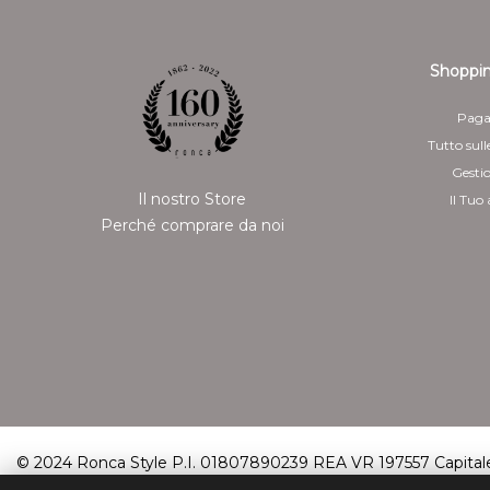
Shoppin
Paga
Tutto sull
Gesti
Il nostro Store
Il Tuo
Perché comprare da noi
© 2024 Ronca Style P.I. 01807890239 REA VR 197557 Capitale