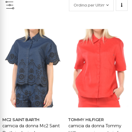
Impo
la
direz
cresc
MC2 SAINT BARTH
TOMMY HILFIGER
camicia da donna Mc2 Saint
camicia da donna Tommy