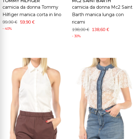
TOMMY HILFIGER
MC2 SAINT BARTH
camicia da donna Tommy
camicia da donna Mc2 Saint
Hilfiger manica corta in lino
Barth manica lunga con
99,90 €
59,90 €
ricami
- 40%
198,00 €
138,60 €
- 30%