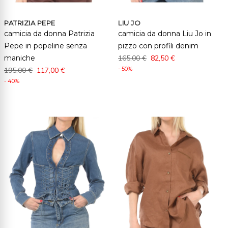
PATRIZIA PEPE
LIU JO
camicia da donna Patrizia
camicia da donna Liu Jo in
Pepe in popeline senza
pizzo con profili denim
maniche
165,00 €
82,50 €
- 50%
195,00 €
117,00 €
- 40%