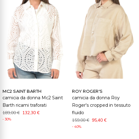
MC2 SAINT BARTH
ROY ROGER'S
camicia da donna Mc2 Saint
camicia da donna Roy
Barth ricami traforati
Roger's cropped in tessuto
189,00 €
132,30 €
fluido
- 30%
159,00 €
95,40 €
- 40%