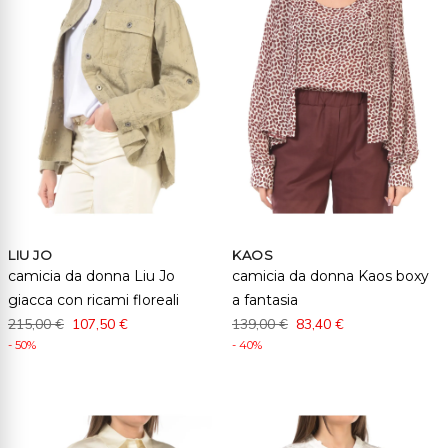
LIU JO
KAOS
camicia da donna Liu Jo
camicia da donna Kaos boxy
giacca con ricami floreali
a fantasia
215,00 €
107,50 €
139,00 €
83,40 €
- 50%
- 40%