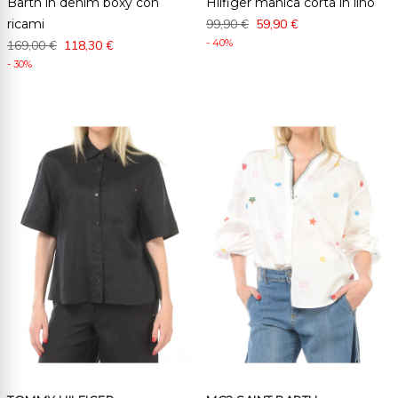
Barth in denim boxy con
Hilfiger manica corta in lino
ricami
99,90 €
59,90 €
- 40%
169,00 €
118,30 €
- 30%