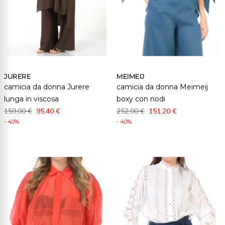
JURERE
MEIMEIJ
camicia da donna Jurere
camicia da donna Meimeij
lunga in viscosa
boxy con nodi
159,00 €
95,40 €
252,00 €
151,20 €
- 40%
- 40%