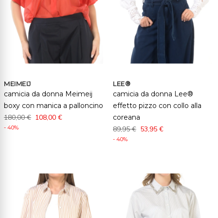
MEIMEIJ
LEE®
camicia da donna Meimeij
camicia da donna Lee®
boxy con manica a palloncino
effetto pizzo con collo alla
180,00 €
108,00 €
coreana
- 40%
89,95 €
53,95 €
- 40%