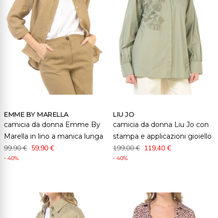
EMME BY MARELLA
LIU JO
camicia da donna Emme By
camicia da donna Liu Jo con
Marella in lino a manica lunga
stampa e applicazioni gioiello
99,90 €
59,90 €
199,00 €
119,40 €
- 40%
- 40%