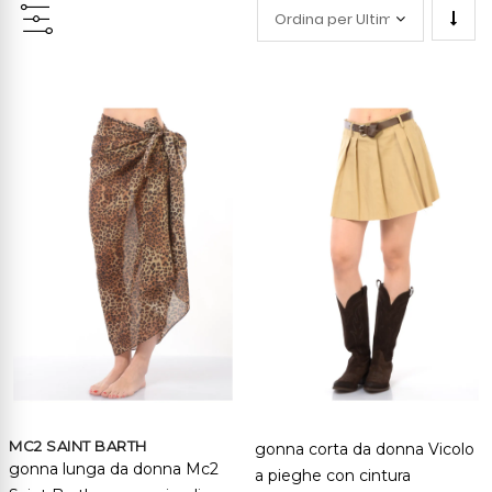
Impo
la
direz
cresc
MC2 SAINT BARTH
gonna corta da donna Vicolo
gonna lunga da donna Mc2
a pieghe con cintura