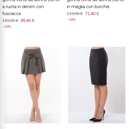
a ruota in denim con
in maglia con borchie
fusciacca
119,00 €
71,40 €
- 40%
159,00 €
95,40 €
- 40%