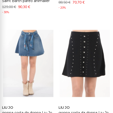
Saint Barth pareo animalier
88,50 €
70,70 €
129,00 €
90,30 €
- 20%
- 30%
LIU JO
LIU JO
gonna corta da donna Liu Jo
gonna corta da donna Liu Jo