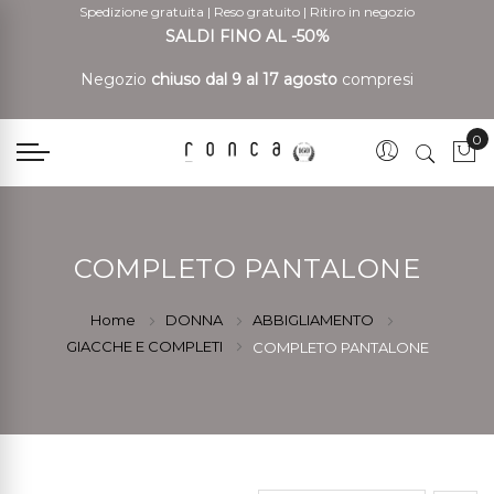
Spedizione gratuita
|
Reso gratuito
|
Ritiro in negozio
SALDI FINO AL -50%
Negozio
chiuso dal 9 al 17 agosto
compresi
0
Car
COMPLETO PANTALONE
Home
DONNA
ABBIGLIAMENTO
GIACCHE E COMPLETI
COMPLETO PANTALONE