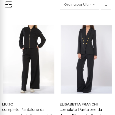
Impo
la
direz
cresc
LIU JO
ELISABETTA FRANCHI
completo Pantalone da
completo Pantalone da