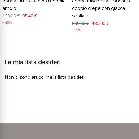
donna Liu Jo in felpa modello
donna Elisabetta Franchi in
ampio
doppio crepe con giacca
159,00 €
95,40 €
sciallata
- 40%
800,00 €
480,00 €
- 40%
La mia lista desideri
Non ci sono articoli nella lista desideri.