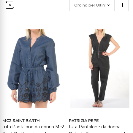
Impo
la
direz
cresc
MC2 SAINT BARTH
PATRIZIA PEPE
tuta Pantalone da donna Mc2
tuta Pantalone da donna