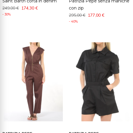
Saint Barth corta in denim
Patrizia Pepe senza maniche
249,00 €
174,30 €
con zip
- 30%
295,00 €
177,00 €
- 40%