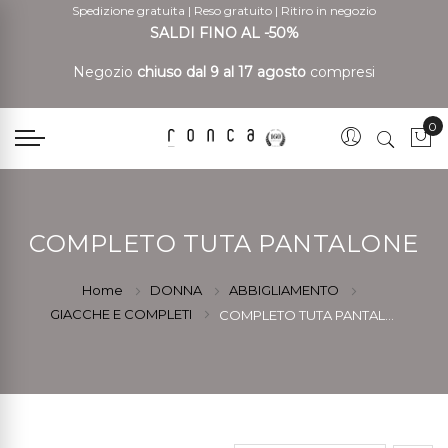
Spedizione gratuita
|
Reso gratuito
|
Ritiro in negozio
SALDI FINO AL -50%
Negozio
chiuso dal 9 al 17 agosto
compresi
0
Car
COMPLETO TUTA PANTALONE
Home
DONNA
ABBIGLIAMENTO
GIACCHE E COMPLETI
COMPLETO TUTA PANTALONE