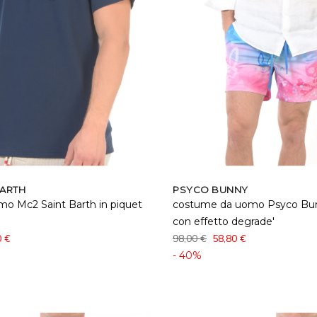
BARTH
PSYCO BUNNY
omo Mc2 Saint Barth in piquet
costume da uomo Psyco Bunn
con effetto degrade'
0 €
98,00 €
58,80 €
- 40%