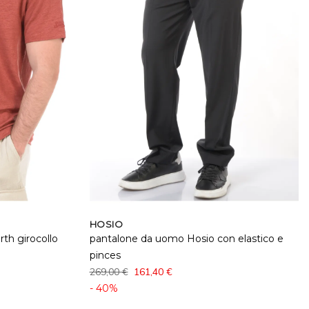
HOSIO
th girocollo
pantalone da uomo Hosio con elastico e
pinces
269,00 €
161,40 €
- 40%