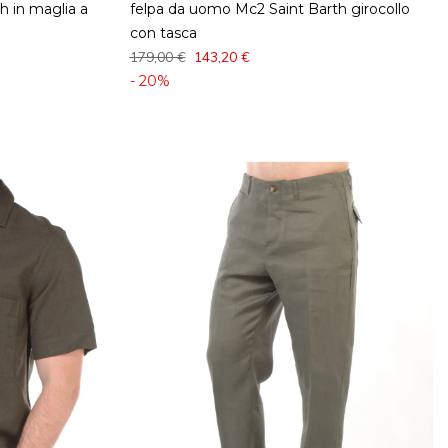
h in maglia a
felpa da uomo Mc2 Saint Barth girocollo
con tasca
179,00 €
143,20 €
- 20%