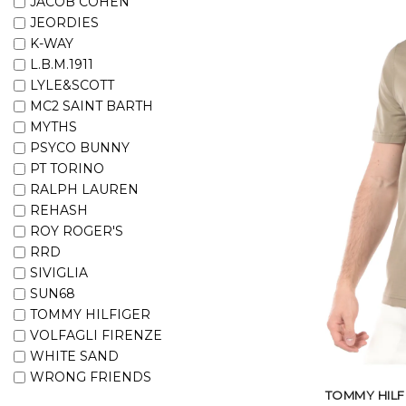
JACOB COHEN
JEORDIES
K-WAY
L.B.M.1911
LYLE&SCOTT
MC2 SAINT BARTH
MYTHS
PSYCO BUNNY
PT TORINO
RALPH LAUREN
REHASH
ROY ROGER'S
RRD
SIVIGLIA
SUN68
TOMMY HILFIGER
VOLFAGLI FIRENZE
WHITE SAND
WRONG FRIENDS
TOMMY HILF