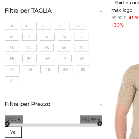
t Shirt da u
Filtra per TAGLIA
maxi logo
59,90 €
41,9
- 30%
M
L
XL
S
2XL
XS
29
30
31
32
33
34
35
36
37
38
39
40
41
42
44
46
48
50
52
54
Filtra per Prezzo
0,00 €
190,99 €
Vai