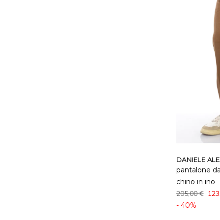
DANIELE AL
pantalone da
chino in ino
205,00 €
123
- 40%