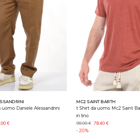
ESSANDRINI
MC2 SAINT BARTH
 uomo Daniele Alessandrini
t Shirt da uomo Mc2 Saint Bar
in lino
,00 €
98,00 €
78,40 €
- 20%