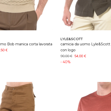
LYLE&SCOTT
omo Bob manica corta lavorata
camicia da uomo Lyle&Scott
,50 €
con logo
90,00 €
54,00 €
- 40%