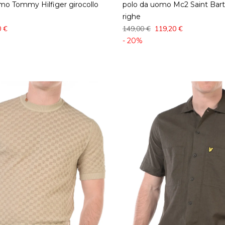
omo Tommy Hilfiger girocollo
polo da uomo Mc2 Saint Bart
righe
0 €
149,00 €
119,20 €
- 20%