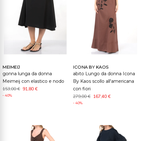
MEIMEIJ
ICONA BY KAOS
gonna lunga da donna
abito Lungo da donna Icona
Meimeij con elastico e nodo
By Kaos scollo all'americana
153,00 €
91,80 €
con fiori
- 40%
279,00 €
167,40 €
- 40%