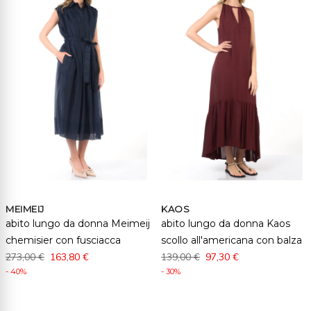
MEIMEIJ
KAOS
abito lungo da donna Meimeij
abito lungo da donna Kaos
chemisier con fusciacca
scollo all'americana con balza
273,00 €
163,80 €
139,00 €
97,30 €
- 40%
- 30%