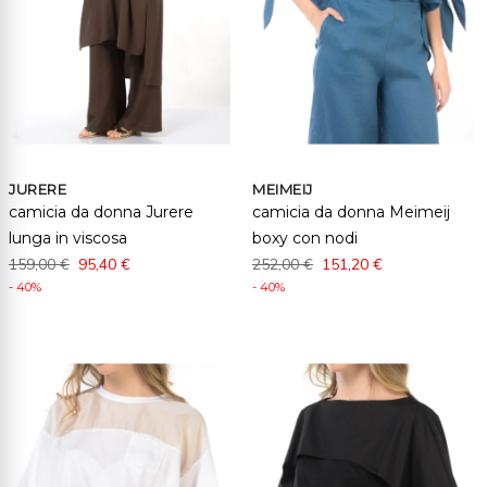
JURERE
MEIMEIJ
camicia da donna Jurere
camicia da donna Meimeij
lunga in viscosa
boxy con nodi
159,00 €
95,40 €
252,00 €
151,20 €
- 40%
- 40%