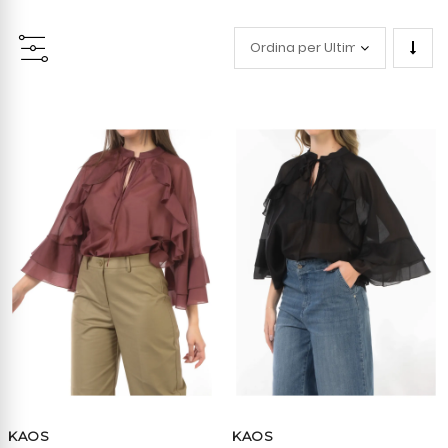
Impo
la
direz
cresc
KAOS
KAOS