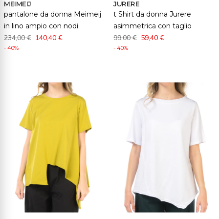
MEIMEIJ
JURERE
pantalone da donna Meimeij
t Shirt da donna Jurere
in lino ampio con nodi
asimmetrica con taglio
234,00 €
140,40 €
99,00 €
59,40 €
- 40%
- 40%